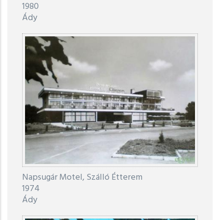
1980
Ády
Napsugár Motel, Szálló Étterem
1974
Ády