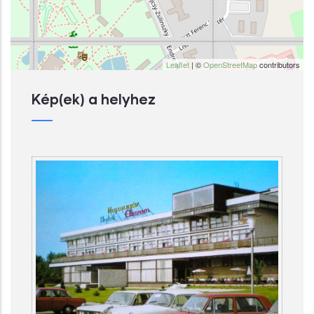
Leaflet
| ©
OpenStreetMap
contributors
Kép(ek) a helyhez