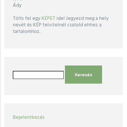
Ády
Tölts fel egy
KÉPET
ide! Jegyezd meg a hely
nevét és KÉP felvitelnél csatold ehhez a
tartalomhoz.
Keresés
User
Bejelentkezés
account