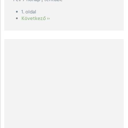
1. oldal
Oldalszámozás
Következő
Következő ››
oldal