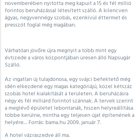
novemberében nyitotta meg kapuit a 15 és fél millió
forintos beruházással létesített szálló. A kilencven
ágyas, negyvennégy szobás, ezenkívül éttermet és
presszót foglal még magában.
Várhatóan jövőre újra megnyit a több mint egy
évtizede a város központjában üresen álló Napsugár
Szálló.
Az ingatlan új tulajdonosa, egy svájci befektető még
idén elkezdené egy magas kategóriájú, közel kétszáz
szobás hotel kialakítását a területen. A beruházásra
négy és fél milliárd forintot szánnak. A tervek szerint
a meglévő épületet lebontanák, hiszen helyreállítása
többe kerülne, mintha egy teljesen újat építenének a
helyére... Forrás: bama.hu 2009. január 7.
A hotel vázraszedve áll ma.