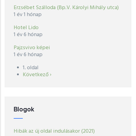
Erzsébet Szálloda (Bp.V. Károlyi Mihály utca)
1 év 1 hónap
Hotel Lido
1 év 6 hónap
Pajzsvivo képei
1 év 6 hónap
1. oldal
Oldalszámozás
Következő
Következő ›
oldal
Blogok
Hibák az új oldal indulásakor (2021)