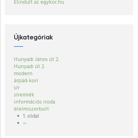
Elindult az egykor.hu
Újkategóriak
Hunyadi János út 2.
Hunyadi út 2.
modern
árpád-kori
sír
síremlék
információs iroda
élelmiszerbolt
1. oldal
Oldalszámozás
Következő
››
oldal