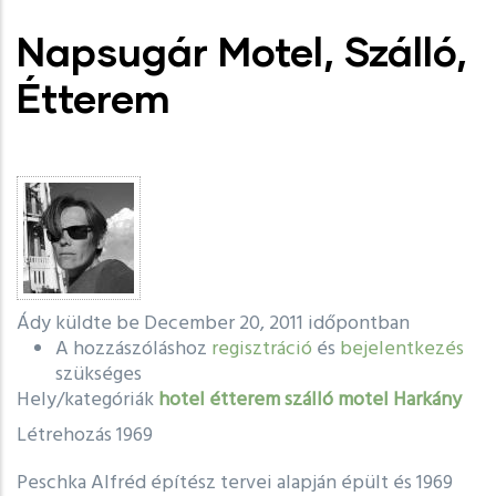
Napsugár Motel, Szálló,
Étterem
Ády
küldte be December 20, 2011 időpontban
A hozzászóláshoz
regisztráció
és
bejelentkezés
szükséges
Hely/kategóriák
hotel
étterem
szálló
motel
Harkány
Létrehozás
1969
Peschka Alfréd építész tervei alapján épült és 1969