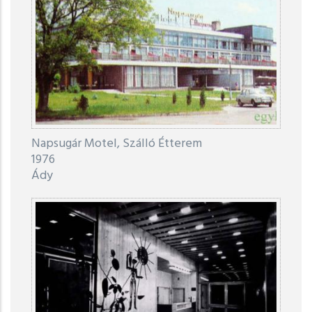
Napsugár Motel, Szálló Étterem
1976
Ády