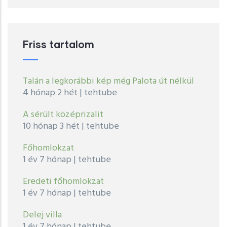
menu
Friss tartalom
Talán a legkorábbi kép még Palota út nélkül
4 hónap 2 hét
|
tehtube
A sérült középrizalit
10 hónap 3 hét
|
tehtube
Főhomlokzat
1 év 7 hónap
|
tehtube
Eredeti főhomlokzat
1 év 7 hónap
|
tehtube
Delej villa
1 év 7 hónap
|
tehtube