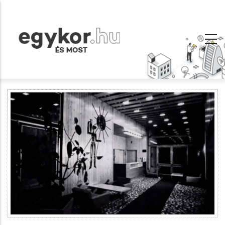
Ugrás
a
tartalomra